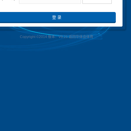
Copyright ©2014 版本：V9.21
返回华体会体育