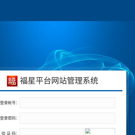
福星平台网站管理系统
登录帐号：
登录密码：
验 证 码：