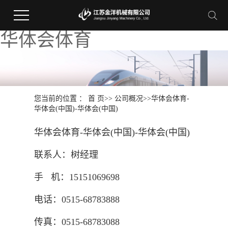
华体会体育
您当前的位置 ：
首 页
>>
公司概况
>>
华体会体育-
华体会(中国)-华体会(中国)
华体会体育-华体会(中国)-华体会(中国)
联系人：树经理
手 机：15151069698
电话：0515-68783888
传真：0515-68783088