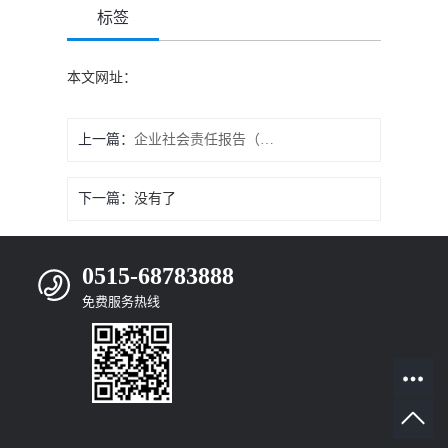
标签
本文网址：
上一篇：
企业社会责任报告（2024年度）
下一篇：
没有了
0515-68783888
免费服务热线