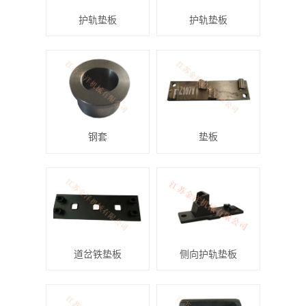
护轨垫板
护轨垫板
钢套
垫板
道岔铁垫板
侧向护轨垫板