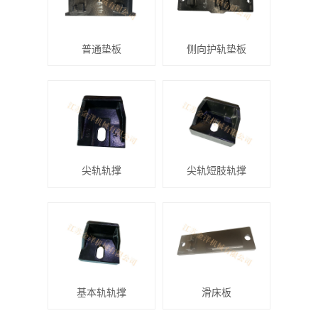
普通垫板
侧向护轨垫板
尖轨轨撑
尖轨短肢轨撑
基本轨轨撑
滑床板