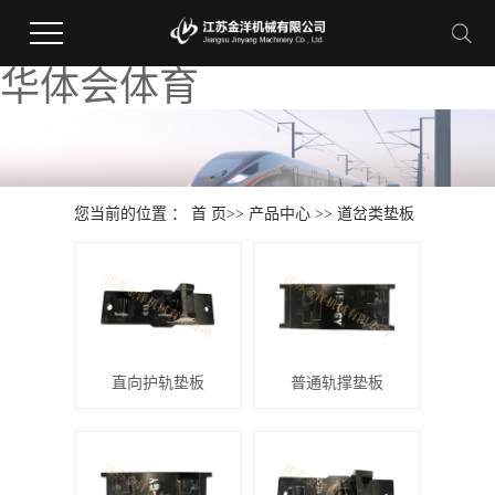
华体会体育
您当前的位置 ：
首 页
>>
产品中心
>>
道岔类垫板
直向护轨垫板
普通轨撑垫板