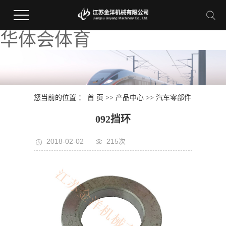
华体会体育
您当前的位置 ：
首 页
>>
产品中心
>>
汽车零部件
092挡环
2018-02-02
215次