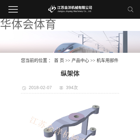
华体会体育
您当前的位置 ：
首 页
>>
产品中心
>>
机车用部件
纵架体
2018-02-07
394次