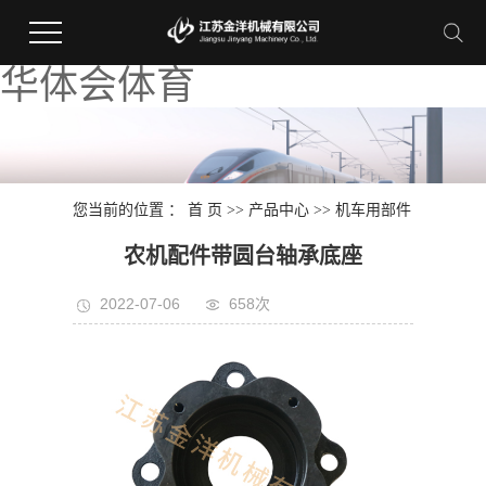
华体会体育
您当前的位置 ：
首 页
>>
产品中心
>>
机车用部件
农机配件带圆台轴承底座
2022-07-06
658次