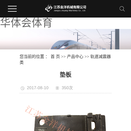
华体会体育
您当前的位置 ：
首 页
>>
产品中心
>>
轨道减震器
类
垫板
2017-08-10
350次