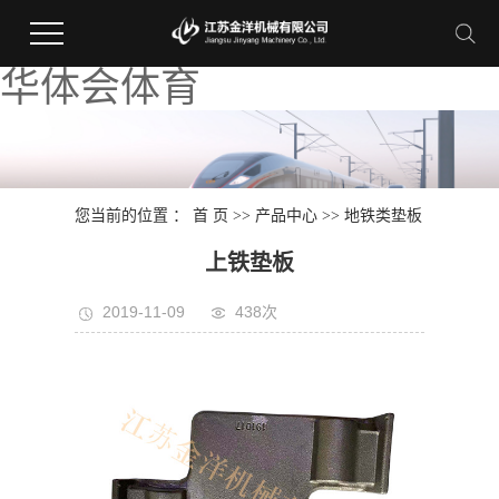
华体会体育
您当前的位置 ：
首 页
>>
产品中心
>>
地铁类垫板
上铁垫板
2019-11-09
438次