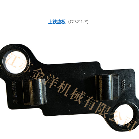
上铁垫板
（GJ3211-F）