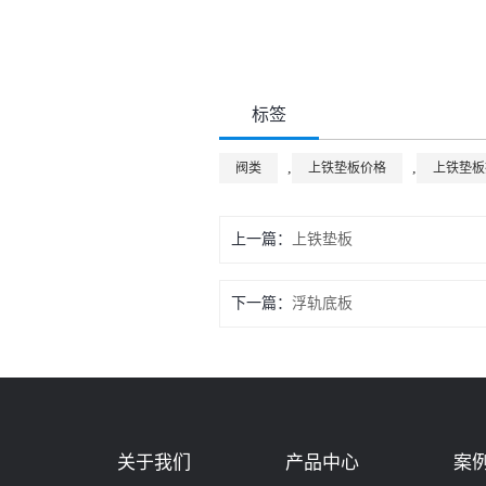
标签
,
,
阀类
上铁垫板价格
上铁垫板
上一篇：
上铁垫板
下一篇：
浮轨底板
关于我们
产品中心
案