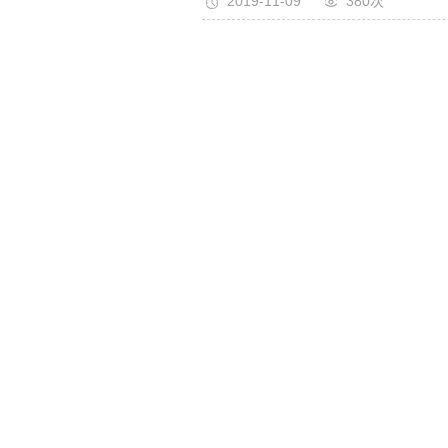
2019-11-09
380次