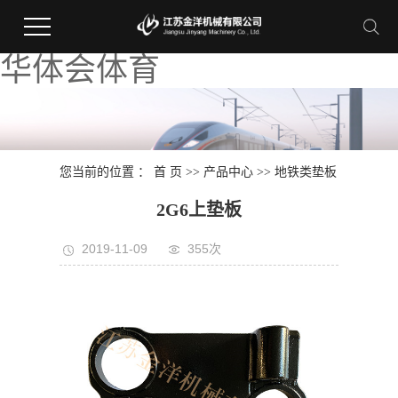
华体会体育
您当前的位置 ：
首 页
>>
产品中心
>>
地铁类垫板
2G6上垫板
2019-11-09
355次